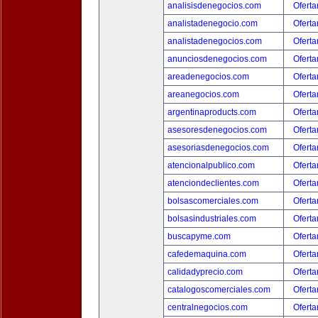
analisisdenegocios.com
Oferta
analistadenegocio.com
Oferta
analistadenegocios.com
Oferta
anunciosdenegocios.com
Oferta
areadenegocios.com
Oferta
areanegocios.com
Oferta
argentinaproducts.com
Oferta
asesoresdenegocios.com
Oferta
asesoriasdenegocios.com
Oferta
atencionalpublico.com
Oferta
atenciondeclientes.com
Oferta
bolsascomerciales.com
Oferta
bolsasindustriales.com
Oferta
buscapyme.com
Oferta
cafedemaquina.com
Oferta
calidadyprecio.com
Oferta
catalogoscomerciales.com
Oferta
centralnegocios.com
Oferta