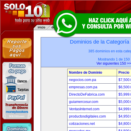
Dominios de la Categoría
385 dominios en esta categ
Mostrando 1 de 150
Ver siguientes 150 >>
Nombre de Dominio
Precio
negocios.com.pa
$7,500
empresas.com.pa
$6,500
DirectoDeFabrica.com
$5,999
guiamercosur.com
$5,000
VentasInternet.com
$4,999
productosdigitales.com
$4,950
cotizaciones.net
$4,800