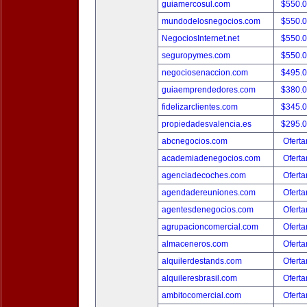
guiamercosul.com
$550.
mundodelosnegocios.com
$550.
NegociosInternet.net
$550.
seguropymes.com
$550.
negociosenaccion.com
$495.
guiaemprendedores.com
$380.
fidelizarclientes.com
$345.
propiedadesvalencia.es
$295.
abcnegocios.com
Oferta
academiadenegocios.com
Oferta
agenciadecoches.com
Oferta
agendadereuniones.com
Oferta
agentesdenegocios.com
Oferta
agrupacioncomercial.com
Oferta
almaceneros.com
Oferta
alquilerdestands.com
Oferta
alquileresbrasil.com
Oferta
ambitocomercial.com
Oferta