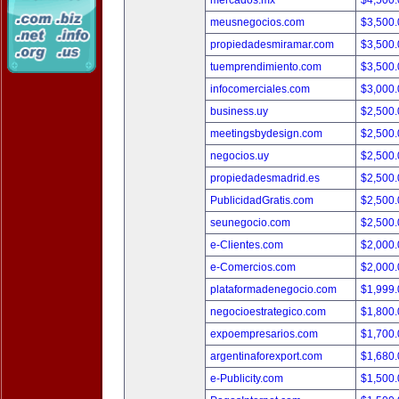
mercados.mx
$4,500
meusnegocios.com
$3,500
propiedadesmiramar.com
$3,500
tuemprendimiento.com
$3,500
infocomerciales.com
$3,000
business.uy
$2,500
meetingsbydesign.com
$2,500
negocios.uy
$2,500
propiedadesmadrid.es
$2,500
PublicidadGratis.com
$2,500
seunegocio.com
$2,500
e-Clientes.com
$2,000
e-Comercios.com
$2,000
plataformadenegocio.com
$1,999
negocioestrategico.com
$1,800
expoempresarios.com
$1,700
argentinaforexport.com
$1,680
e-Publicity.com
$1,500