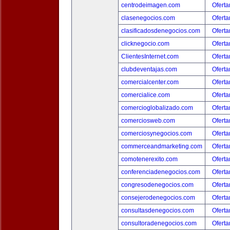
centrodeimagen.com
Oferta
clasenegocios.com
Oferta
clasificadosdenegocios.com
Oferta
clicknegocio.com
Oferta
ClientesInternet.com
Oferta
clubdeventajas.com
Oferta
comercialcenter.com
Oferta
comercialice.com
Oferta
comercioglobalizado.com
Oferta
comerciosweb.com
Oferta
comerciosynegocios.com
Oferta
commerceandmarketing.com
Oferta
comotenerexito.com
Oferta
conferenciadenegocios.com
Oferta
congresodenegocios.com
Oferta
consejerodenegocios.com
Oferta
consultasdenegocios.com
Oferta
consultoradenegocios.com
Oferta