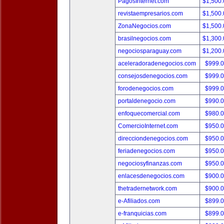
PagosInternet.com
$1,500
revistaempresarios.com
$1,500
ZonaNegocios.com
$1,500
brasilnegocios.com
$1,300
negociosparaguay.com
$1,200
aceleradoradenegocios.com
$999.
consejosdenegocios.com
$999.
forodenegocios.com
$999.
portaldenegocio.com
$990.
enfoquecomercial.com
$980.
ComercioInternet.com
$950.
direcciondenegocios.com
$950.
feriadenegocios.com
$950.
negociosyfinanzas.com
$950.
enlacesdenegocios.com
$900.
thetradernetwork.com
$900.
e-Afiliados.com
$899.
e-franquicias.com
$899.