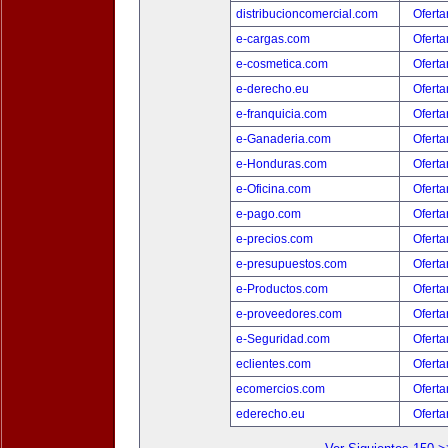
distribucioncomercial.com
Oferta
e-cargas.com
Oferta
e-cosmetica.com
Oferta
e-derecho.eu
Oferta
e-franquicia.com
Oferta
e-Ganaderia.com
Oferta
e-Honduras.com
Oferta
e-Oficina.com
Oferta
e-pago.com
Oferta
e-precios.com
Oferta
e-presupuestos.com
Oferta
e-Productos.com
Oferta
e-proveedores.com
Oferta
e-Seguridad.com
Oferta
eclientes.com
Oferta
ecomercios.com
Oferta
ederecho.eu
Oferta