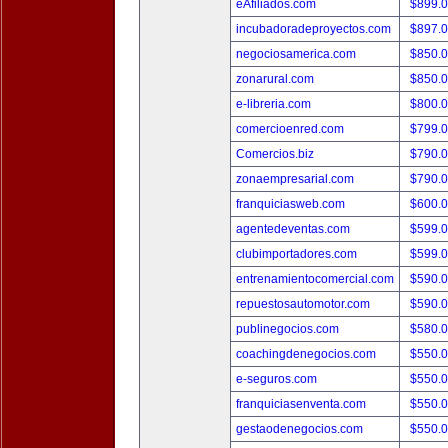
eAfiliados.com
$899.
incubadoradeproyectos.com
$897.
negociosamerica.com
$850.
zonarural.com
$850.
e-libreria.com
$800.
comercioenred.com
$799.
Comercios.biz
$790.
zonaempresarial.com
$790.
franquiciasweb.com
$600.
agentedeventas.com
$599.
clubimportadores.com
$599.
entrenamientocomercial.com
$590.
repuestosautomotor.com
$590.
publinegocios.com
$580.
coachingdenegocios.com
$550.
e-seguros.com
$550.
franquiciasenventa.com
$550.
gestaodenegocios.com
$550.