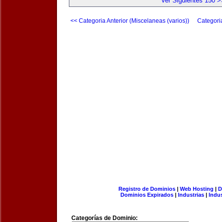
Ver Siguientes 150 >
<< Categoria Anterior (Miscelaneas (varios))
Categori
Registro de Dominios
|
Web Hosting
|
D
Dominios Expirados
|
Industrias
|
Indu
Categorías de Dominio: