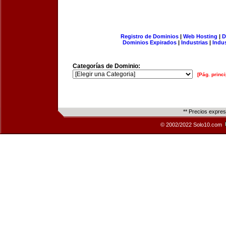
Registro de Dominios
|
Web Hosting
|
D
Dominios Expirados
|
Industrias
|
Indu
Categorías de Dominio:
[Pág. princi
** Precios expre
© 2002/2022 Solo10.com