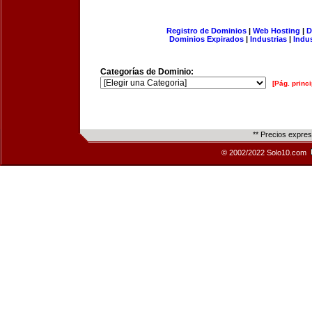
Registro de Dominios
|
Web Hosting
|
D
Dominios Expirados
|
Industrias
|
Indu
Categorías de Dominio:
[Pág. princi
** Precios expre
© 2002/2022 Solo10.com