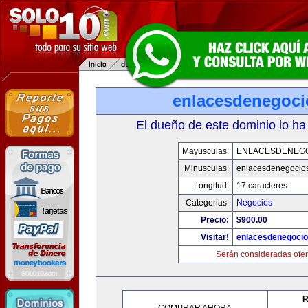
enlacesdenegoc
El dueño de este dominio lo ha
Mayusculas:
ENLACESDENEG
Minusculas:
enlacesdenegocio
Longitud:
17 caracteres
Categorias:
Negocios
Precio:
$900.00
Visitar!
enlacesdenegoci
Serán consideradas ofer
R