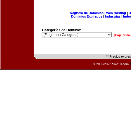
Registro de Dominios
|
Web Hosting
|
D
Dominios Expirados
|
Industrias
|
Indu
Categorías de Dominio:
[Pág. princi
** Precios expre
© 2002/2022 Solo10.com