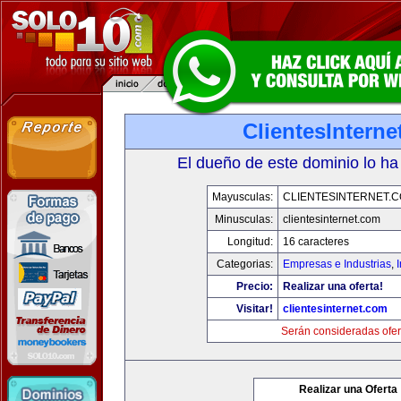
ClientesIntern
El dueño de este dominio lo ha
Mayusculas:
CLIENTESINTERNET.
Minusculas:
clientesinternet.com
Longitud:
16 caracteres
Categorias:
Empresas e Industrias
,
I
Precio:
Realizar una oferta!
Visitar!
clientesinternet.com
Serán consideradas ofer
Realizar una Oferta