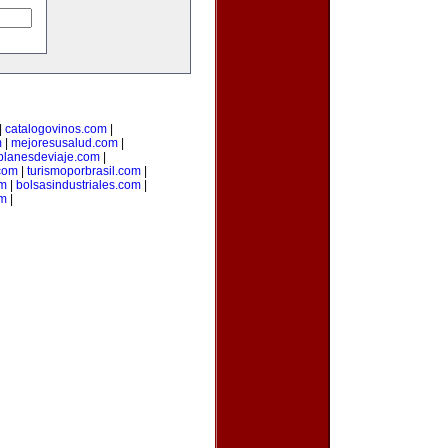
|
catalogovinos.com
|
m
|
mejoresusalud.com
|
planesdeviaje.com
|
.com
|
turismoporbrasil.com
|
om
|
bolsasindustriales.com
|
om
|