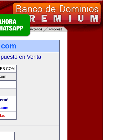
.com
 puesto en Venta
EB.COM
com
erta!
.com
tas