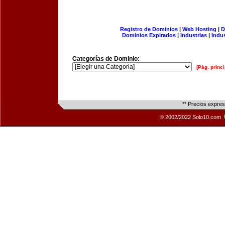
Registro de Dominios
|
Web Hosting
|
D
Dominios Expirados
|
Industrias
|
Indu
Categorías de Dominio:
[Pág. princi
** Precios expre
© 2002/2022 Solo10.com