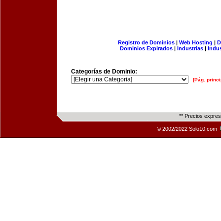
Registro de Dominios
|
Web Hosting
|
D
Dominios Expirados
|
Industrias
|
Indu
Categorías de Dominio:
[Pág. princi
** Precios expre
© 2002/2022 Solo10.com