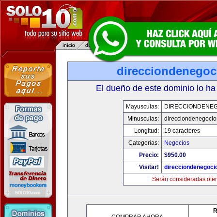
direcciondenegoc
El dueño de este dominio lo ha
Mayusculas:
DIRECCIONDENE
Minusculas:
direcciondenegoci
Longitud:
19 caracteres
Categorias:
Negocios
Precio:
$950.00
Visitar!
direcciondenegoci
Serán consideradas ofer
R