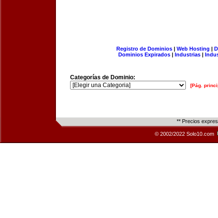
Registro de Dominios
|
Web Hosting
|
D
Dominios Expirados
|
Industrias
|
Indu
Categorías de Dominio:
[Pág. princi
** Precios expre
© 2002/2022 Solo10.com