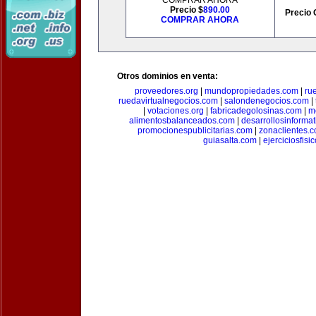
COMPRAR AHORA
Precio $
890.00
Precio 
COMPRAR AHORA
Otros dominios en venta:
proveedores.org
|
mundopropiedades.com
|
ru
ruedavirtualnegocios.com
|
salondenegocios.com
|
|
votaciones.org
|
fabricadegolosinas.com
|
m
alimentosbalanceados.com
|
desarrollosinforma
promocionespublicitarias.com
|
zonaclientes.
guiasalta.com
|
ejerciciosfisi