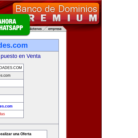
des.com
 puesto en Venta
DADES.COM
es.com
es.com
tas
ealizar una Oferta