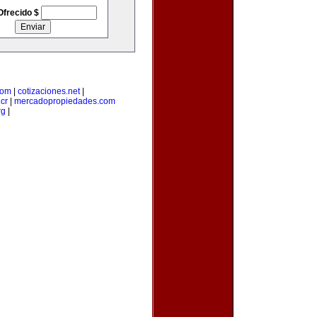
Ofrecido $
com
|
cotizaciones.net
|
cr
|
mercadopropiedades.com
rg
|