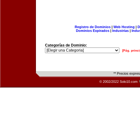
Registro de Dominios
|
Web Hosting
|
D
Dominios Expirados
|
Industrias
|
Indu
Categorías de Dominio:
[Pág. princi
** Precios expre
© 2002/2022 Solo10.com