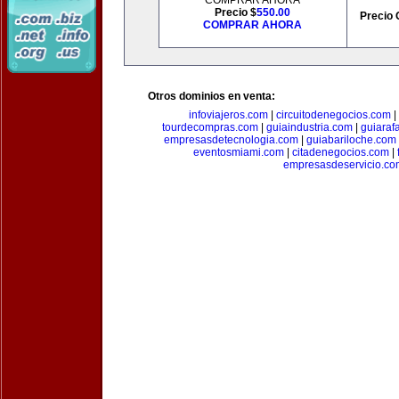
COMPRAR AHORA
Precio $
550.00
Precio 
COMPRAR AHORA
Otros dominios en venta:
infoviajeros.com
|
circuitodenegocios.com
|
tourdecompras.com
|
guiaindustria.com
|
guiaraf
empresasdetecnologia.com
|
guiabariloche.com
eventosmiami.com
|
citadenegocios.com
|
empresasdeservicio.co