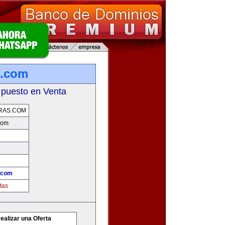
s.com
 puesto en Venta
RAS.COM
com
.com
tas
ealizar una Oferta