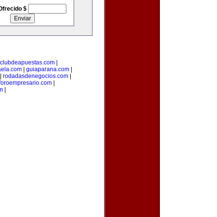
Ofrecido $
clubdeapuestas.com
|
aela.com
|
guiaparana.com
|
|
rodadasdenegocios.com
|
foroempresario.com
|
m
|