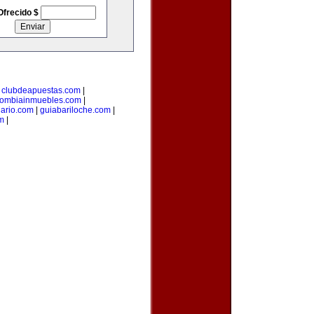
Ofrecido $
|
clubdeapuestas.com
|
lombiainmuebles.com
|
iario.com
|
guiabariloche.com
|
m
|