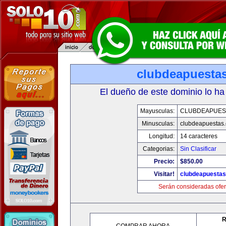
clubdeapuesta
El dueño de este dominio lo ha
Mayusculas:
CLUBDEAPUES
Minusculas:
clubdeapuestas
Longitud:
14 caracteres
Categorias:
Sin Clasificar
Precio:
$850.00
Visitar!
clubdeapuesta
Serán consideradas ofer
R