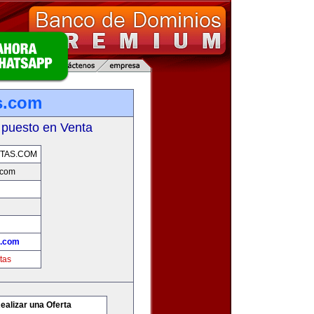
s.com
 puesto en Venta
TAS.COM
.com
s.com
tas
ealizar una Oferta