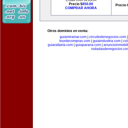
COMPRAR AHORA
Precio $
850.00
Precio 
COMPRAR AHORA
Otros dominios en venta:
guiamiramar.com
|
circuitodenegocios.com
tourdecompras.com
|
guiaindustria.com
|
co
guiarafaela.com
|
guiaparana.com
|
anuncioinmobil
rodadasdenegocios.co