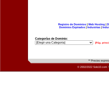
Registro de Dominios
|
Web Hosting
|
D
Dominios Expirados
|
Industrias
|
Indu
Categorías de Dominio:
[Pág. princi
** Precios expre
© 2002/2022 Solo10.com