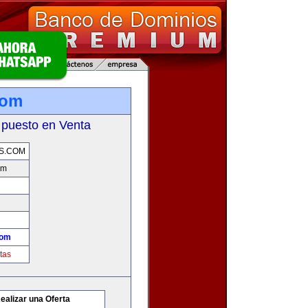
com
 puesto en Venta
S.COM
om
com
tas
ealizar una Oferta