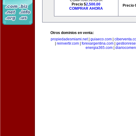
COMPRAR AHORA
Precio $
2,500.00
Precio 
COMPRAR AHORA
Otros dominios en venta:
propiedadesmiami.net
|
guiaeco.com
|
ciberventa.c
|
reinvertir.com
|
forexargentina.com
|
gestionres
energia365.com
|
diariocomer