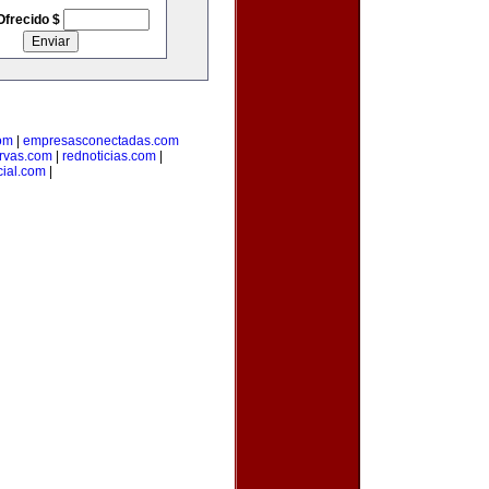
Ofrecido $
om
|
empresasconectadas.com
ervas.com
|
rednoticias.com
|
cial.com
|