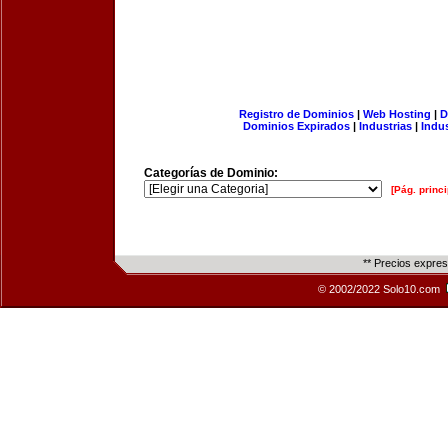
Registro de Dominios
|
Web Hosting
|
D
Dominios Expirados
|
Industrias
|
Indu
Categorías de Dominio:
[Pág. princi
** Precios expre
© 2002/2022 Solo10.com