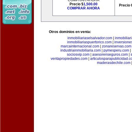
COMPRAR AHORA
Precio $
1,500.00
Precio 
COMPRAR AHORA
Otros dominios en venta:
inmobiliariaselsalvador.com
|
inmobilia
inmobiliariaspuertorico.com
|
inversione
marcainternacional.com
|
zonareservas.com
industriainmobiliaria.com
|
pymesperu.com
|
sociosvip.com
|
asesorenseguros.com
|
ventapropiedades.com
|
articulosparapublicidad.
maderasdechile.com