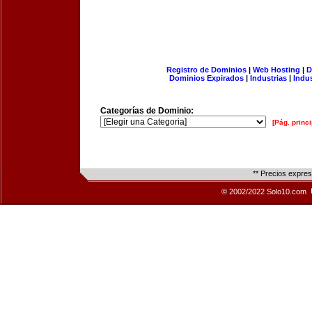
Registro de Dominios
|
Web Hosting
|
D
Dominios Expirados
|
Industrias
|
Indu
Categorías de Dominio:
[Pág. princi
** Precios expre
© 2002/2022 Solo10.com