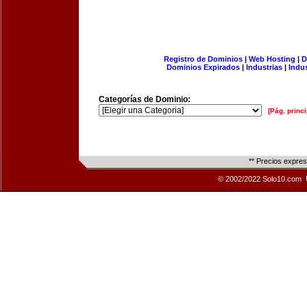
Registro de Dominios
|
Web Hosting
|
D
Dominios Expirados
|
Industrias
|
Indu
Categorías de Dominio:
[Pág. princi
** Precios expre
© 2002/2022 Solo10.com