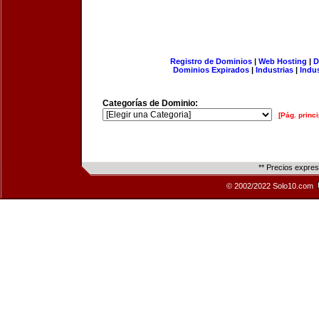
Registro de Dominios
|
Web Hosting
|
D
Dominios Expirados
|
Industrias
|
Indu
Categorías de Dominio:
[Pág. princi
** Precios expre
© 2002/2022 Solo10.com