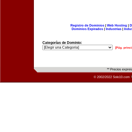
Registro de Dominios
|
Web Hosting
|
D
Dominios Expirados
|
Industrias
|
Indu
Categorías de Dominio:
[Pág. princi
** Precios expre
© 2002/2022 Solo10.com