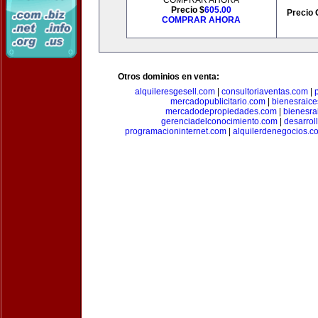
COMPRAR AHORA
Precio $
605.00
Precio 
COMPRAR AHORA
Otros dominios en venta:
alquileresgesell.com
|
consultoriaventas.com
|
mercadopublicitario.com
|
bienesraice
mercadodepropiedades.com
|
bienesra
gerenciadelconocimiento.com
|
desarrol
programacioninternet.com
|
alquilerdenegocios.c