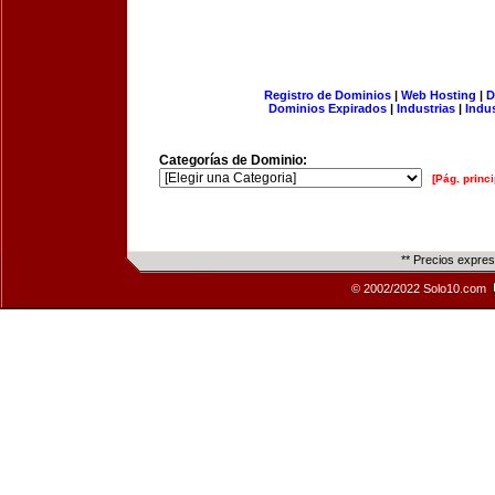
Registro de Dominios
|
Web Hosting
|
D
Dominios Expirados
|
Industrias
|
Indu
Categorías de Dominio:
[Pág. princi
** Precios expre
© 2002/2022 Solo10.com