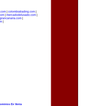
.com
|
colombiatrading.com
|
.com
|
mercadodelusado.com
|
grancanaria.com
|
om
|
ominios En Venta