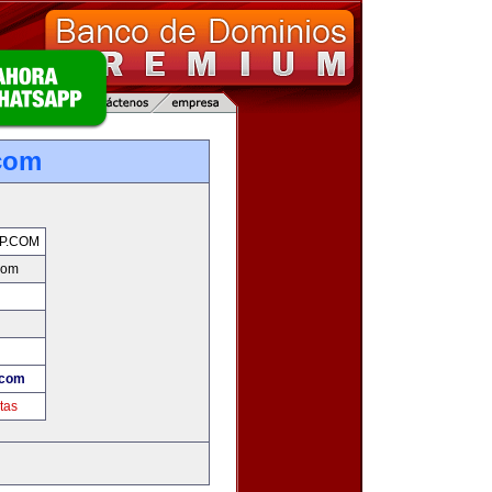
com
P.COM
com
.com
tas