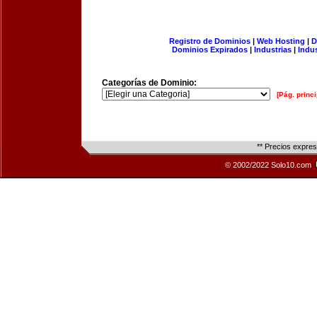
Registro de Dominios
|
Web Hosting
|
D
Dominios Expirados
|
Industrias
|
Indu
Categorías de Dominio:
[Pág. princi
** Precios expre
© 2002/2022 Solo10.com