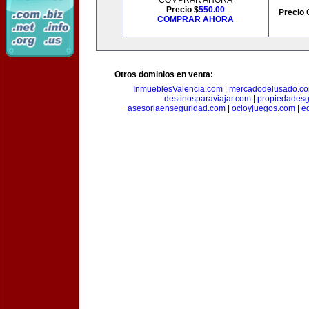
COMPRAR AHORA
Precio $
550.00
Precio 
COMPRAR AHORA
Otros dominios en venta:
InmueblesValencia.com
|
mercadodelusado.c
destinosparaviajar.com
|
propiedadesg
asesoriaenseguridad.com
|
ocioyjuegos.com
|
e