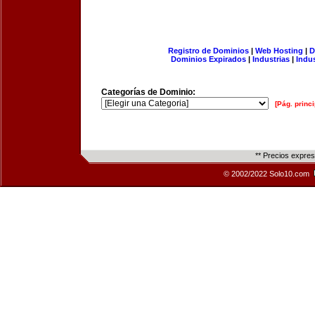
Registro de Dominios
|
Web Hosting
|
D
Dominios Expirados
|
Industrias
|
Indu
Categorías de Dominio:
[Pág. princi
** Precios expre
© 2002/2022 Solo10.com