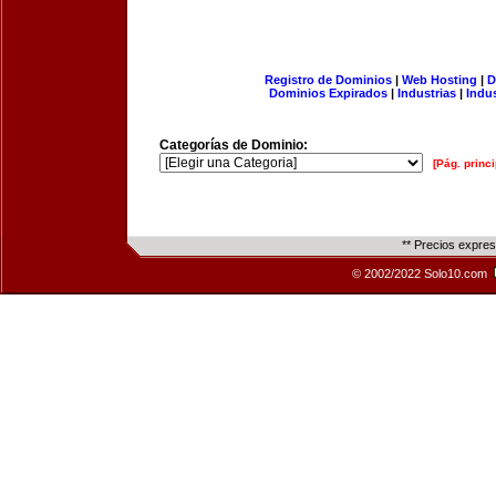
Registro de Dominios
|
Web Hosting
|
D
Dominios Expirados
|
Industrias
|
Indu
Categorías de Dominio:
[Pág. princi
** Precios expre
© 2002/2022 Solo10.com