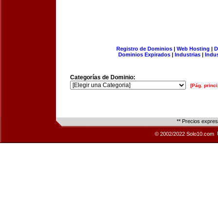
Registro de Dominios
|
Web Hosting
|
D
Dominios Expirados
|
Industrias
|
Indu
Categorías de Dominio:
[Pág. princi
** Precios expre
© 2002/2022 Solo10.com