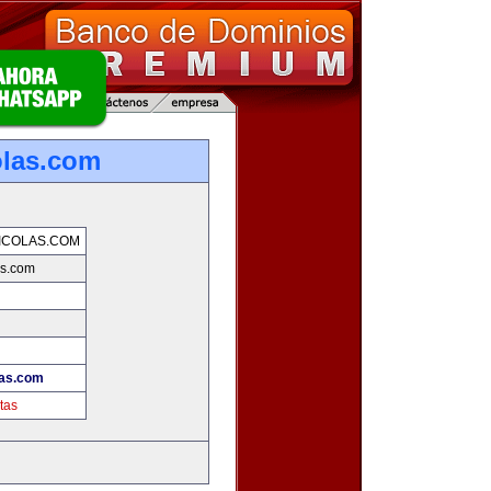
olas.com
ICOLAS.COM
as.com
las.com
tas