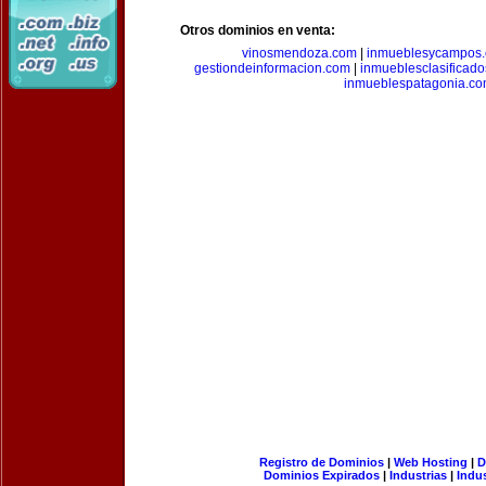
Otros dominios en venta:
vinosmendoza.com
|
inmueblesycampos
gestiondeinformacion.com
|
inmueblesclasificad
inmueblespatagonia.c
Registro de Dominios
|
Web Hosting
|
D
Dominios Expirados
|
Industrias
|
Indu