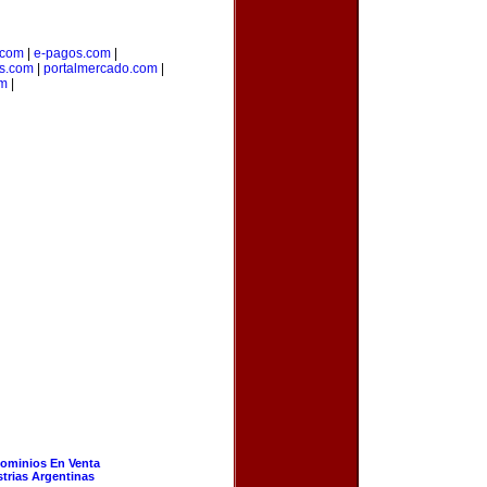
.com
|
e-pagos.com
|
os.com
|
portalmercado.com
|
om
|
ominios En Venta
strias Argentinas