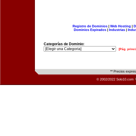
Registro de Dominios
|
Web Hosting
|
D
Dominios Expirados
|
Industrias
|
Indu
Categorías de Dominio:
[Pág. princi
** Precios expre
© 2002/2022 Solo10.com