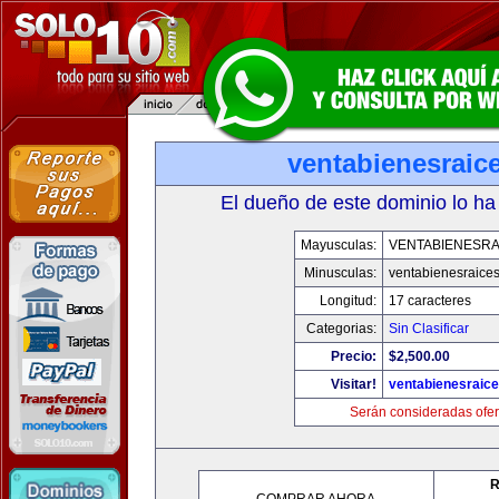
ventabienesraic
El dueño de este dominio lo ha
Mayusculas:
VENTABIENESRA
Minusculas:
ventabienesraice
Longitud:
17 caracteres
Categorias:
Sin Clasificar
Precio:
$2,500.00
Visitar!
ventabienesraic
Serán consideradas ofer
R