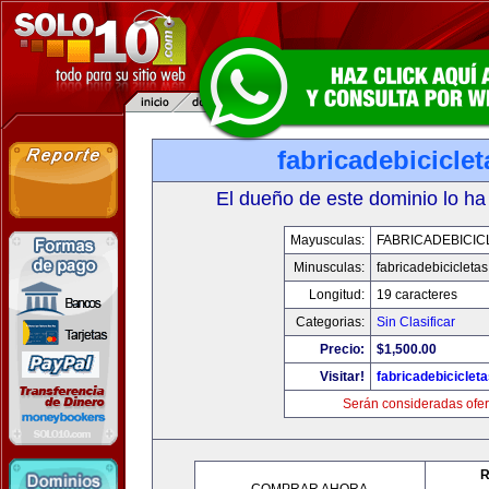
fabricadebicicle
El dueño de este dominio lo ha
Mayusculas:
FABRICADEBICIC
Minusculas:
fabricadebicicleta
Longitud:
19 caracteres
Categorias:
Sin Clasificar
Precio:
$1,500.00
Visitar!
fabricadebiciclet
Serán consideradas ofer
R