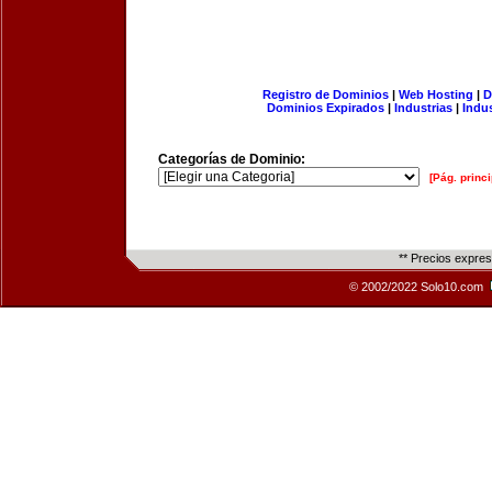
Registro de Dominios
|
Web Hosting
|
D
Dominios Expirados
|
Industrias
|
Indu
Categorías de Dominio:
[Pág. princi
** Precios expre
© 2002/2022 Solo10.com