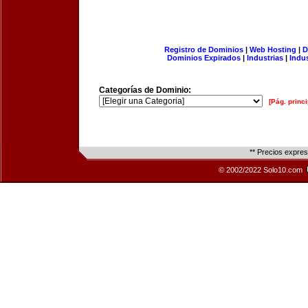
Registro de Dominios
|
Web Hosting
|
D
Dominios Expirados
|
Industrias
|
Indu
Categorías de Dominio:
[Pág. princi
** Precios expre
© 2002/2022 Solo10.com