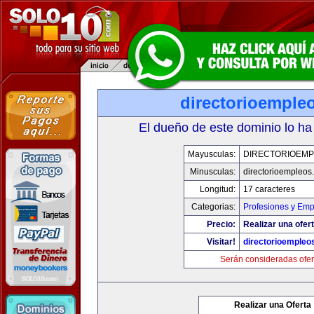
directorioemple
El dueño de este dominio lo ha
Mayusculas:
DIRECTORIOEM
Minusculas:
directorioempleos
Longitud:
17 caracteres
Categorias:
Profesiones y Emp
Precio:
Realizar una ofert
Visitar!
directorioempleo
Serán consideradas ofer
Realizar una Oferta