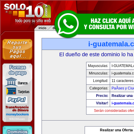
i-guatemala.
El dueño de este dominio lo ha
Mayusculas:
I-GUATEMAL
Minusculas:
i-guatemala.
Longitud:
11 caracteres
Categorias:
PaÃ­ses y Ci
Precio:
Realizar una 
Visitar!
i-guatemala
Serán consideradas ofer
Realizar una Oferta