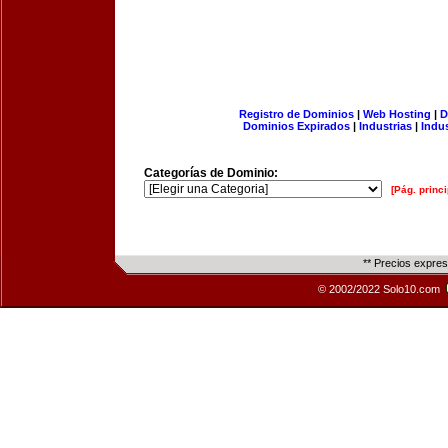
Registro de Dominios
|
Web Hosting
|
D
Dominios Expirados
|
Industrias
|
Indu
Categorías de Dominio:
[Pág. princi
** Precios expre
© 2002/2022 Solo10.com