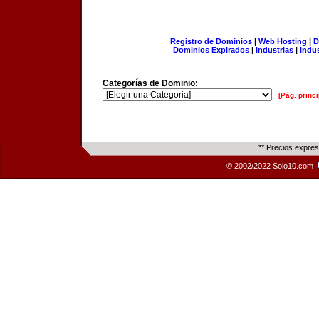
Registro de Dominios
|
Web Hosting
|
D
Dominios Expirados
|
Industrias
|
Indu
Categorías de Dominio:
[Pág. princi
** Precios expre
© 2002/2022 Solo10.com