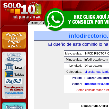
infodirectorio
El dueño de este dominio lo ha
Mayusculas:
INFODIRECTORI
Minusculas:
infodirectorio.com
Longitud:
14 caracteres
Categorias:
Miscelaneas (vari
Precio:
Realizar una ofert
Visitar!
infodirectorio.co
Serán consideradas ofer
Realizar una Oferta