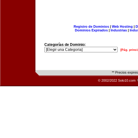
Registro de Dominios
|
Web Hosting
|
D
Dominios Expirados
|
Industrias
|
Indu
Categorías de Dominio:
[Pág. princi
** Precios expre
© 2002/2022 Solo10.com