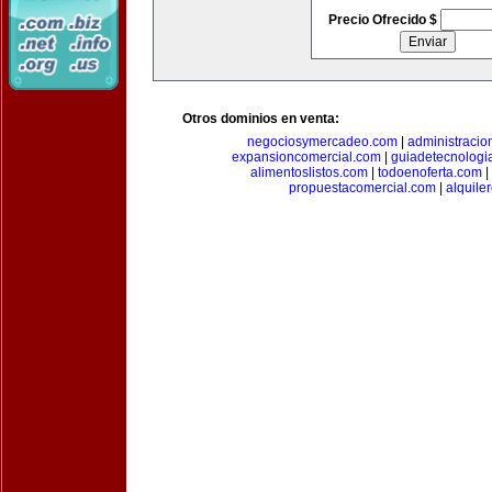
Precio Ofrecido $
Otros dominios en venta:
negociosymercadeo.com
|
administracio
expansioncomercial.com
|
guiadetecnologi
alimentoslistos.com
|
todoenoferta.com
|
propuestacomercial.com
|
alquil