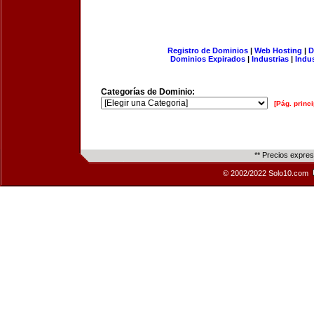
Registro de Dominios
|
Web Hosting
|
D
Dominios Expirados
|
Industrias
|
Indu
Categorías de Dominio:
[Pág. princi
** Precios expre
© 2002/2022 Solo10.com