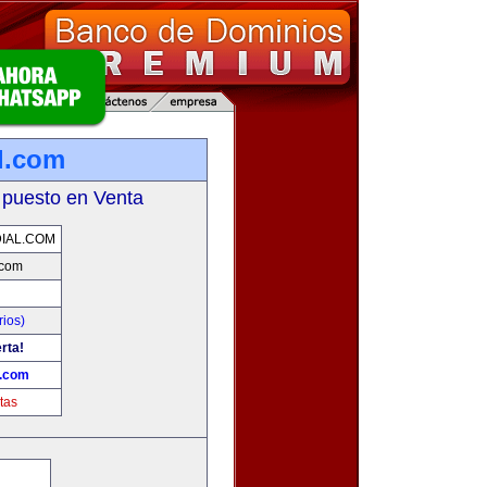
l.com
 puesto en Venta
IAL.COM
.com
rios)
rta!
l.com
tas