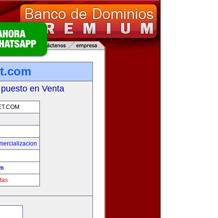
et.com
 puesto en Venta
ET.COM
mercializacion
om
tas