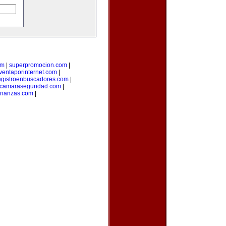
om
|
superpromocion.com
|
ventaporinternet.com
|
egistroenbuscadores.com
|
camaraseguridad.com
|
inanzas.com
|