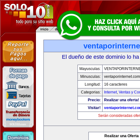
ventaporintern
El dueño de este dominio lo ha
Mayusculas:
VENTAPORINTERN
Minusculas:
ventaporinternet.com
Longitud:
16 caracteres
Categorias:
Internet
,
Ventas y Co
Precio:
Realizar una oferta!
Visitar!
ventaporinternet.c
Serán consideradas ofer
Realizar una Oferta