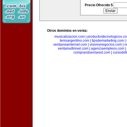
Precio Ofrecido $
Otros dominios en venta:
musicalizacion.com
|
productostecnologicos.c
tenisargentino.com
|
tipsdemarketing.com
|
ventasviainternet.com
|
visionynegocios.com
|
r
ventamultinivel.com
|
agenciaempleos.com
|
comprandoenlared.com
|
cursodef