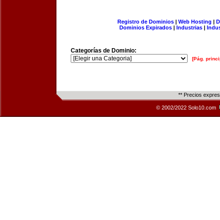
Registro de Dominios
|
Web Hosting
|
D
Dominios Expirados
|
Industrias
|
Indu
Categorías de Dominio:
[Pág. princi
** Precios expre
© 2002/2022 Solo10.com