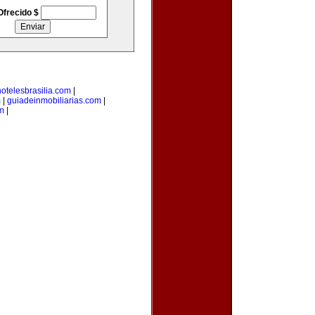
Ofrecido $
hotelesbrasilia.com
|
m
|
guiadeinmobiliarias.com
|
m
|