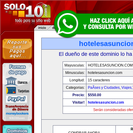
hotelesasuncio
El dueño de este dominio lo ha
Mayusculas:
HOTELESASUNCION.COM
Minusculas:
hotelesasuncion.com
Longitud:
15 caracteres
Categorias:
PaÃ­ses y Ciudades
,
Viajes
Precio:
$550.00
Visitar!
hotelesasuncion.com
Serán consideradas ofer
R