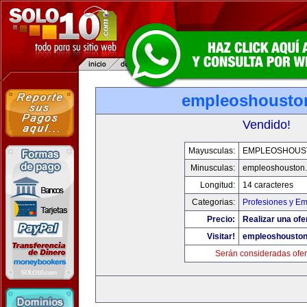
empleoshousto
Vendido!
Mayusculas:
EMPLEOSHOUS
Minusculas:
empleoshouston
Longitud:
14 caracteres
Categorias:
Profesiones y E
Precio:
Realizar una ofe
Visitar!
empleoshousto
Serán consideradas ofer