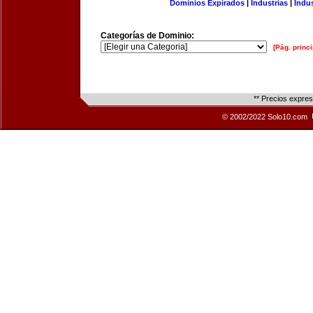
Dominios Expirados
|
Industrias
|
Indu
Categorías de Dominio:
[Pág. princi
** Precios expre
© 2002/2022 Solo10.com