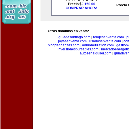
COMPRAR AHORA
Precio $
2,150.00
Precio 
COMPRAR AHORA
Otros dominios en venta:
guiadesantiago.com
|
relojesenventa.com
|
p
joyasenventa.com
|
usadosenventa.com
|
co
blogdefinanzas.com
|
admonetization.com
|
gestion
inversionesbursatiles.com
|
mercadoenergeti
autosenalquiler.com
|
guiadive