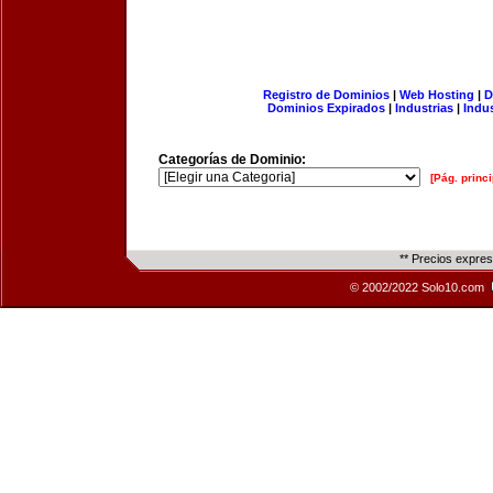
Registro de Dominios
|
Web Hosting
|
D
Dominios Expirados
|
Industrias
|
Indu
Categorías de Dominio:
[Pág. princi
** Precios expre
© 2002/2022 Solo10.com