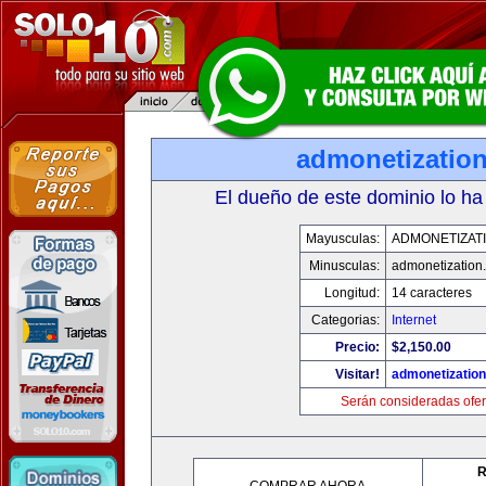
admonetizatio
El dueño de este dominio lo ha
Mayusculas:
ADMONETIZAT
Minusculas:
admonetization
Longitud:
14 caracteres
Categorias:
Internet
Precio:
$2,150.00
Visitar!
admonetizatio
Serán consideradas ofer
R