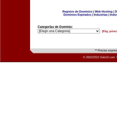
Registro de Dominios
|
Web Hosting
|
D
Dominios Expirados
|
Industrias
|
Indu
Categorías de Dominio:
[Pág. princi
** Precios expre
© 2002/2022 Solo10.com