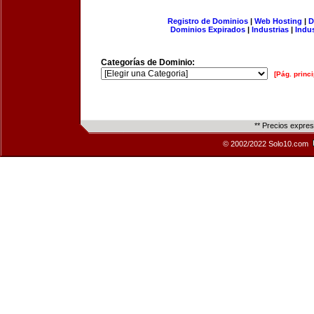
Registro de Dominios
|
Web Hosting
|
D
Dominios Expirados
|
Industrias
|
Indu
Categorías de Dominio:
[Pág. princi
** Precios expre
© 2002/2022 Solo10.com