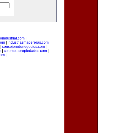
loindustrial.com
|
com
|
industriasmadereras.com
|
consejerodenegocios.com
|
m
|
colombiapropiedades.com
|
com
|