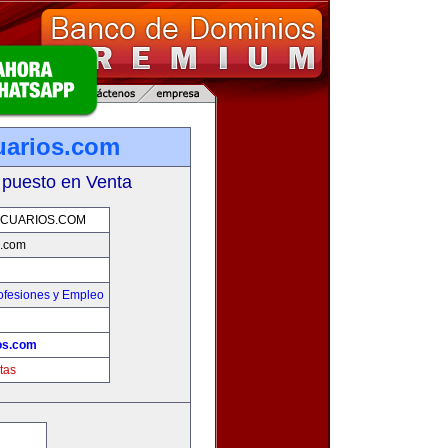
uarios.com
 puesto en Venta
CUARIOS.COM
s.com
ofesiones y Empleo
os.com
tas