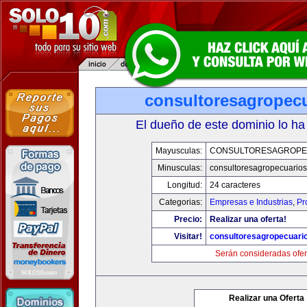
consultoresagropec
El dueño de este dominio lo ha
Mayusculas:
CONSULTORESAGROPE
Minusculas:
consultoresagropecuario
Longitud:
24 caracteres
Categorias:
Empresas e Industrias
,
Pr
Precio:
Realizar una oferta!
Visitar!
consultoresagropecuari
Serán consideradas ofer
Realizar una Oferta