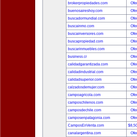
brokerpropiedades.com
Ofer
buenosaireshoy.com
Ofer
buscadormundial.com
Ofer
buscainmo.com
Ofer
buscainversores.com
Ofer
buscapropiedad.com
Ofer
buscarinmuebles.com
Ofer
business.cr
Ofer
calidadgarantizada.com
Ofer
calidadindustrial.com
Ofer
calidadsuperior.com
Ofer
calzadosdemujer.com
Ofer
campoagricola.com
Ofer
camposchilenos.com
Ofer
camposdechile.com
Ofer
camposenpatagonia.com
Ofer
CamposEnVenta.com
$8,5
canalargentina.com
Ofer