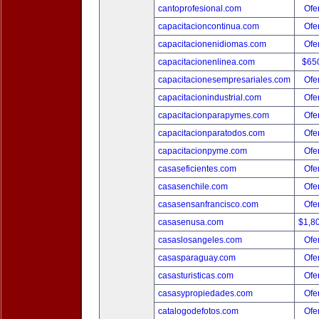
cantoprofesional.com
Ofer
capacitacioncontinua.com
Ofer
capacitacionenidiomas.com
Ofer
capacitacionenlinea.com
$65
capacitacionesempresariales.com
Ofer
capacitacionindustrial.com
Ofer
capacitacionparapymes.com
Ofer
capacitacionparatodos.com
Ofer
capacitacionpyme.com
Ofer
casaseficientes.com
Ofer
casasenchile.com
Ofer
casasensanfrancisco.com
Ofer
casasenusa.com
$1,8
casaslosangeles.com
Ofer
casasparaguay.com
Ofer
casasturisticas.com
Ofer
casasypropiedades.com
Ofer
catalogodefotos.com
Ofer