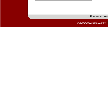
** Precios expre
© 2002/2022 Solo10.com