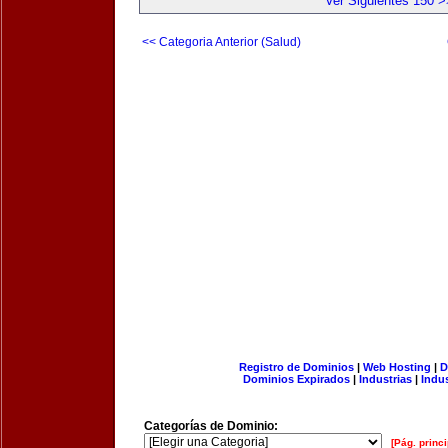
Ver Siguientes 150 >
<< Categoria Anterior (Salud)
Registro de Dominios
|
Web Hosting
|
D
Dominios Expirados
|
Industrias
|
Indu
Categorías de Dominio:
[Pág. princi